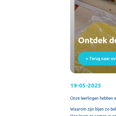
Ontdek de
« Terug naar ov
19-05-2025
Onze leerlingen hebben e
Waarom zijn bijen zo bel
Hoe leven ze samen in ee