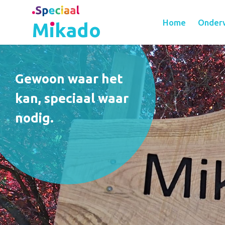
Home
Onder
Mikado
Gewoon waar het
kan, speciaal waar
nodig.