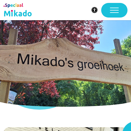
Mikado
Toegankelijkheid
Gewoon waar het
kan, speciaal waar
nodig.