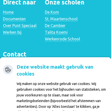
Direct naar
Onze scholen
Home
De Kom
Documenten
St. Maartenschool
Over Punt Speciaal
De Cambier
Werken bij
Talita Koemi
Werkenrode School
Contact
Stiemensweg 44
Deze website maakt gebruik van
6591 MD Gennep
cookies
0485 - 511113
Wij maken op onze website gebruik van cookies. Wij
info@mikadoschool.nl
gebruiken cookies voor het bijhouden van statistieken, om
jouw voorkeuren op te slaan, maar ook voor
Inloggen
marketingdoeleinden (bijvoorbeeld het afstemmen van
advertenties). Door op 'Alles toestaan' te klikken, ga je
Inloggen ouders