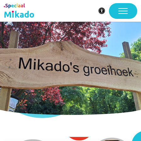
Mikado
Toegankelijkheid
Gewoon waar het
kan, speciaal waar
nodig.